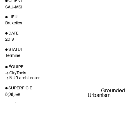
CLIENT
SAU-MSI
LIEU
Bruxelles
DATE
2019
STATUT
Terminé
ÉQUIPE
CityTools
NUR architectes
SUPERFICIE
Grounded
3,96 Ha
Urbanism
fr
nl
en
CRÉDITS
Photographies : See U