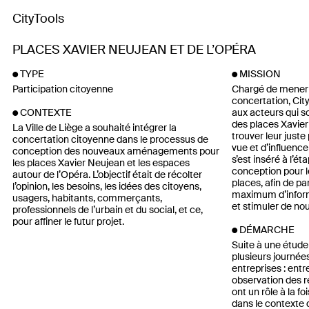
CityTools
PLACES XAVIER NEUJEAN ET DE L’OPÉRA
TYPE
MISSION
Participation citoyenne
Chargé de mener 
concertation, Cit
aux acteurs qui s
CONTEXTE
des places Xavier
La Ville de Liège a souhaité intégrer la
trouver leur juste
concertation citoyenne dans le processus de
vue et d’influence
conception des nouveaux aménagements pour
s’est inséré à l’é
les places Xavier Neujean et les espaces
conception pour
autour de l’Opéra. L’objectif était de récolter
places, afin de pa
l’opinion, les besoins, les idées des citoyens,
maximum d’inform
usagers, habitants, commerçants,
et stimuler de no
professionnels de l’urbain et du social, et ce,
pour affiner le futur projet.
DÉMARCHE
Suite à une étude 
plusieurs journée
entreprises : entr
observation des r
ont un rôle à la fo
dans le contexte d