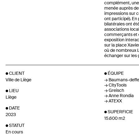
complément, une 
menée auprès des 
impressions sur 
ont participé). En
bilatérales ont é
associations local
commerçants et d
exposition intera
sur la place Xav
où de nombreux Li
échanger sur les 
CLIENT
ÉQUIPE
Ville de Liège
Baumans-deffe
CityTools
Greisch
LIEU
Anne Rondia
Liège
ATEXX
DATE
SUPERFICIE
2023
15.600 m2
STATUT
En cours