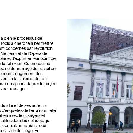
à bien le processus de
yTools a cherché à permettre
ont concernés par l’évolution
 Neujean et de l’Opéra de
 place, d’exprimer leur point de
r la réflexion. Ce processus
tape de démarrage du travail de
 le réaménagement des
rvenir à faire remonter un
ations pour adapter le projet
uveaux usages.
du site et de ses acteurs,
s d'enquêtes de terrain ont été
etien avec les usagers et
éalités des deux places, qui
is central, mais aussi local
e la ville de Liège. En