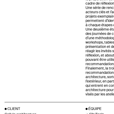
cadre de réflexion
Une série de renc
acteurs clés et l’
projets exemplair
permettent d’iden
à chaque étapes c
Une deuxième étap
des journées de c
d’une méthodologi
workshops, tables
présentation et dé
réagir les invités
réflexion, et abo
pouvant être utili
recommandations 
Finalement, la tr
recommandations à
architecture, sor
l’extérieur, en pa
qui entrent en con
architecture pour
visés par les ateli
CLIENT
ÉQUIPE