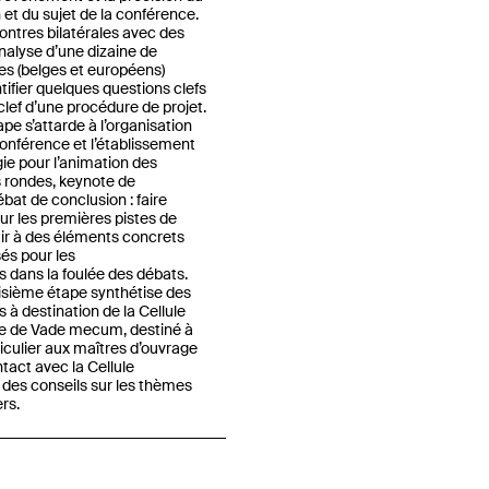
 et du sujet de la conférence.
ontres bilatérales avec des
analyse d’une dizaine de
es (belges et européens)
tifier quelques questions clefs
lef d’une procédure de projet.
e s’attarde à l’organisation
onférence et l’établissement
e pour l’animation des
 rondes, keynote de
bat de conclusion : faire
 sur les premières pistes de
utir à des éléments concrets
sés pour les
dans la foulée des débats.
oisième étape synthétise des
 destination de la Cellule
te de Vade mecum, destiné à
rticulier aux maîtres d’ouvrage
tact avec la Cellule
 des conseils sur les thèmes
ers.