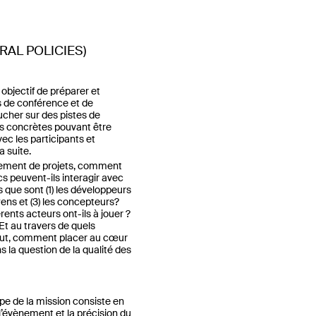
AL POLICIES)
objectif de préparer et
s de conférence et de
ucher sur des pistes de
 concrètes pouvant être
ec les participants et
a suite.
ement de projets, comment
cs peuvent-ils interagir avec
 que sont (1) les développeurs
oyens et (3) les concepteurs?
érents acteurs ont-ils à jouer ?
t au travers de quels
tout, comment placer au cœur
s la question de la qualité des
e de la mission consiste en
l’évènement et la précision du