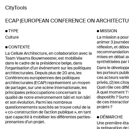
CityTools
ECAP (EUROPEAN CONFERENCE ON ARCHITECTUR
TYPE
MISSION
Culture
La mission a pour 
animer 3 journée
réflexion, et débo
CONTEXTE
recommandations
La Cellule Architecture, en collaboration avec la
mises en débat av
Team Vlaams Bouwmeester, est mobilisée
synthétisées par l
dans le cadre de la présidence belge, dans
Dans le développ
l’organisation d’un événement sur les politiques
les porteurs publi
architecturales. Depuis plus de 20 ans, les
ces acteurs variés
Conférences européennes des politiques
privés, (2) les cit
architecturales (ECAP) représentent un moyen
Quel rôle ces diff
de partager, sur une scène internationale, les
À quel moment ? E
principales préoccupations concernant la
dispositifs ? Sur
qualité de notre environnement bâti et non bâti
de ces interaction
et son évolution. Parmi les nombreux
projets ?
questionnements suscités se trouve celui de la
« co-construction de l’action publique », en tant
que capacité à mobiliser les différentes parties-
DÉMARCHE
prenantes d’un projet.
Une première étap
la préparation de 