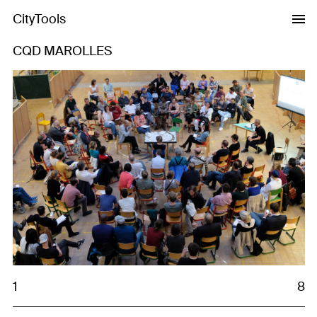
CityTools
CQD MAROLLES
Previous
Next
1
8