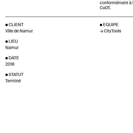
conformément à l
CoDT.
CLIENT
EQUIPE
Ville de Namur
CityTools
LIEU
Namur
DATE
2018
STATUT
Terminé