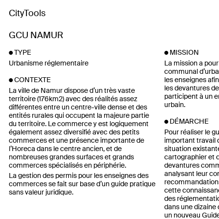
CityTools
GCU NAMUR
TYPE
MISSION
Urbanisme réglementaire
La mission a pour
communal d’urba
les enseignes afi
CONTEXTE
les devantures d
La ville de Namur dispose d’un très vaste
participent à un
territoire (176km2) avec des réalités assez
urbain.
différentes entre un centre-ville dense et des
entités rurales qui occupent la majeure partie
DÉMARCHE
du territoire. Le commerce y est logiquement
également assez diversifié avec des petits
Pour réaliser le g
commerces et une présence importante de
important travail 
l’Horeca dans le centre ancien, et de
situation existan
nombreuses grandes surfaces et grands
cartographier et
commerces spécialisés en périphérie.
devantures commer
analysant leur co
La gestion des permis pour les enseignes des
recommandations 
commerces se fait sur base d’un guide pratique
cette connaissan
sans valeur juridique.
des réglementatio
dans une dizaine 
un nouveau Guid