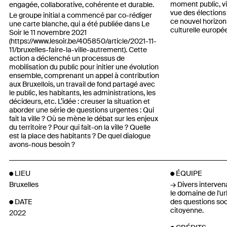
moment public, vis
engagée, collaborative, cohérente et durable.
vue des élections
Le groupe initial a commencé par co-rédiger
ce nouvel horizon
une carte blanche, qui a été publiée dans Le
culturelle europé
Soir le 11 novembre 2021
(
https://www.lesoir.be/405850/article/2021-11-
11/bruxelles-faire-la-ville-autrement
). Cette
action a déclenché un processus de
mobilisation du public pour initier une évolution
ensemble, comprenant un appel à contribution
aux Bruxellois, un travail de fond partagé avec
le public, les habitants, les administrations, les
décideurs, etc. L’idée : creuser la situation et
aborder une série de questions urgentes : Qui
fait la ville ? Où se mène le débat sur les enjeux
du territoire ? Pour qui fait-on la ville ? Quelle
est la place des habitants ? De quel dialogue
avons-nous besoin ?
LIEU
ÉQUIPE
Bruxelles
Divers interven
le domaine de l'ur
des questions soci
DATE
citoyenne.
2022