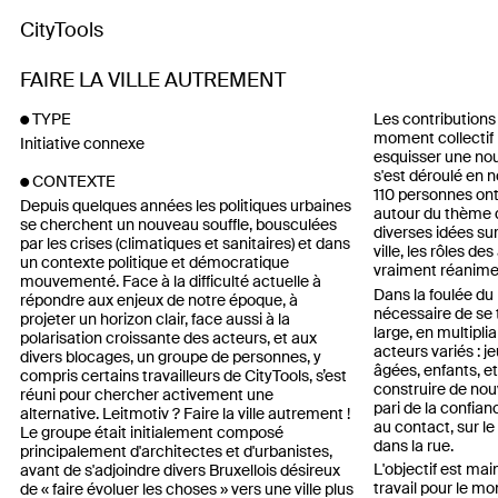
CityTools
FAIRE LA VILLE AUTREMENT
TYPE
Les contributions 
moment collectif 
Initiative connexe
esquisser une no
s'est déroulé en
CONTEXTE
110 personnes ont
Depuis quelques années les politiques urbaines
autour du thème d
se cherchent un nouveau souffle, bousculées
diverses idées sur
par les crises (climatiques et sanitaires) et dans
ville, les rôles de
un contexte politique et démocratique
vraiment réanimer 
mouvementé. Face à la difficulté actuelle à
Dans la foulée du
répondre aux enjeux de notre époque, à
nécessaire de se 
projeter un horizon clair, face aussi à la
large, en multipl
polarisation croissante des acteurs, et aux
acteurs variés : 
divers blocages, un groupe de personnes, y
âgées, enfants, e
compris certains travailleurs de CityTools, s’est
construire de nouve
réuni pour chercher activement une
pari de la confianc
alternative. Leitmotiv ? Faire la ville autrement !
au contact, sur le 
Le groupe était initialement composé
dans la rue.
principalement d'architectes et d'urbanistes,
L'objectif est ma
avant de s'adjoindre divers Bruxellois désireux
travail pour le mo
de « faire évoluer les choses » vers une ville plus