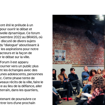
ont été le prélude à un
pour ouvrir le débat et
uvelle dynamique. Ce forum
 novembre 2022 au BRASS, où
 discuté de divers sujets
u "dialogue" aboutissant à
 les aspirations pour notre
s acteurs et la façon de
le débat sur la ville.
 Forum il est apparu
tourner vers un public plus
iant les échanges avec des
jeunes adolescents, personnes
tc. Cette phase tente de
aux récits de la ville, faire le
e au lieu de la défiance, aller
terrain, dans les quartiers,
intenant de poursuivre ce
ntrer lors d'une prochain