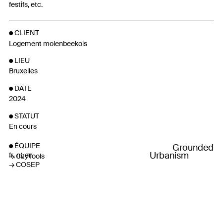
festifs, etc.
CLIENT
Logement molenbeekois
LIEU
Bruxelles
DATE
2024
STATUT
En cours
ÉQUIPE
Grounded
Urbanism
fr
nl
en
CityTools
COSEP
SOUS-TRAITANTS
Variable
Speculoos